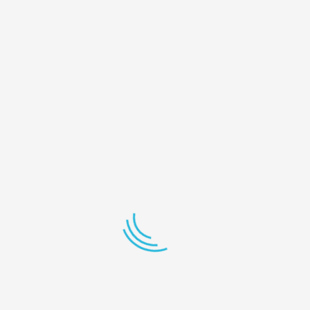
Cristiana Ioana
Client
Esti MIRACOLUL meu!
Iulia Bold
Client
In spatele școlii de iubire sta o femeie Plină de iubire.