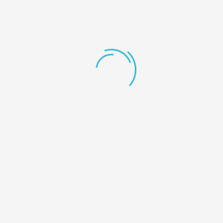
administrator
0 Comments
Uncategorized
Aceeași lumina emana din toate identitățile Lumina tot ceea ce este
,pentru a se putea cunoaște pe sine și-a pus haina de sărbătoare ,un filtru
...